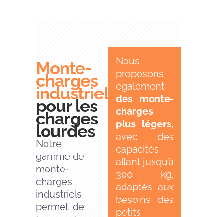
Nous
Monte-
proposons
charges
également
industriels
des monte-
pour les
charges
charges
plus légers
,
lourdes
avec des
Notre
capacités
gamme de
allant jusqu’à
monte-
300 kg,
charges
adaptés aux
industriels
besoins des
permet de
petits