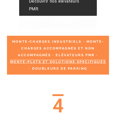
Découvrir nos élévateurs
PMR
MONTE-CHARGES INDUSTRIELS
•
MONTE-
CHARGES ACCOMPAGNÉS ET NON
ACCOMPAGNÉS
•
ELÉVATEURS PMR
•
MONTE-PLATS ET SOLUTIONS SPÉCIFIQUES
•
DOUBLEURS DE PARKING
4