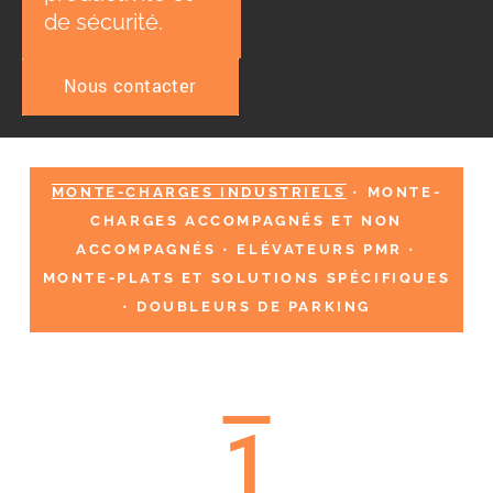
de sécurité.
Nous contacter
MONTE-CHARGES INDUSTRIELS
•
MONTE-
CHARGES ACCOMPAGNÉS ET NON
ACCOMPAGNÉS
•
ELÉVATEURS PMR
•
MONTE-PLATS ET SOLUTIONS SPÉCIFIQUES
•
DOUBLEURS DE PARKING
1