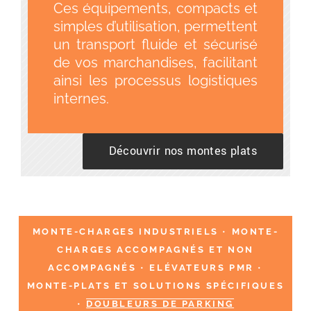
Ces équipements, compacts et
simples d’utilisation, permettent
un transport fluide et sécurisé
de vos marchandises, facilitant
ainsi les processus logistiques
internes.
Découvrir nos montes plats
MONTE-CHARGES INDUSTRIELS
•
MONTE-
CHARGES ACCOMPAGNÉS ET NON
ACCOMPAGNÉS
•
ELÉVATEURS PMR
•
MONTE-PLATS ET SOLUTIONS SPÉCIFIQUES
•
DOUBLEURS DE PARKING