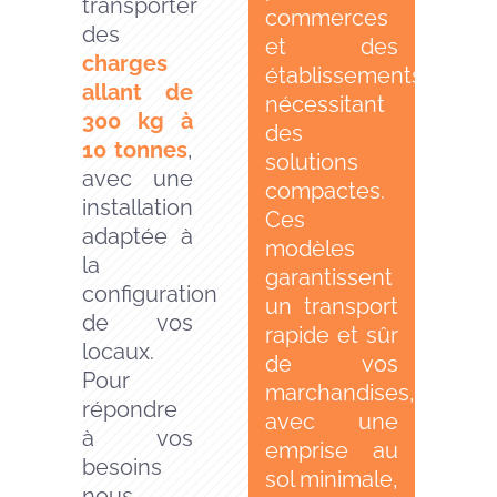
transporter
commerces
des
et des
charges
établissements
allant de
nécessitant
300 kg à
des
10 tonnes
,
solutions
avec une
compactes.
installation
Ces
adaptée à
modèles
la
garantissent
configuration
un transport
de vos
rapide et sûr
locaux.
de vos
Pour
marchandises,
répondre
avec une
à vos
emprise au
besoins
sol minimale,
nous