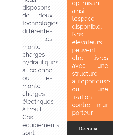
optimisant
disposons
ainsi
de deux
l’espace
technologies
disponible.
différentes
Nos
: les
élévateurs
monte-
peuvent
charges
être livrés
hydrauliques
avec une
à colonne
structure
ou les
autoporteuse
monte-
ou une
charges
fixation
électriques
contre mur
à treuil.
porteur.
Ces
équipements
Découvrir
sont