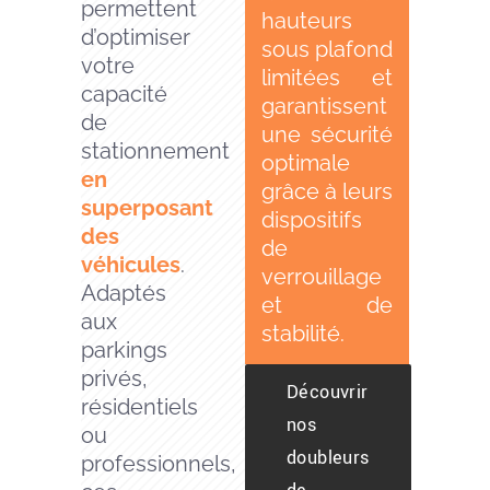
permettent
hauteurs
d’optimiser
sous plafond
votre
limitées et
capacité
garantissent
de
une sécurité
stationnement
optimale
en
grâce à leurs
superposant
dispositifs
des
de
véhicules
.
verrouillage
Adaptés
et de
aux
stabilité.
parkings
privés,
Découvrir
résidentiels
nos
ou
doubleurs
professionnels,