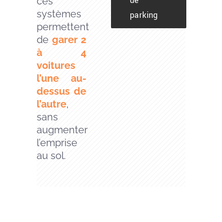
de
ces
systèmes
parking
permettent
de
garer 2
à 4
voitures
l’une au-
dessus de
l’autre
,
sans
augmenter
l’emprise
au sol.