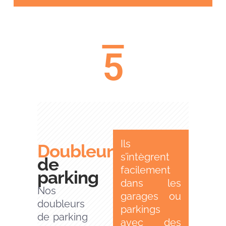
5
Ils
Doubleurs
s’intègrent
de
facilement
parking
dans les
Nos
garages ou
doubleurs
parkings
de parking
avec des