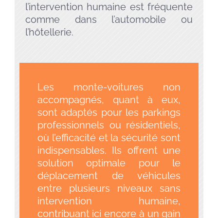
l’intervention humaine est fréquente
comme dans l’automobile ou
l’hôtellerie.
Les monte-voitures non
accompagnés, quant à eux,
sont adaptés pour les parkings
professionnels ou résidentiels,
où l’efficacité et la sécurité sont
indispensables. Ils offrent une
solution optimale pour le
déplacement de véhicules
entre plusieurs niveaux sans
intervention humaine,
contribuant ici encore à un gain