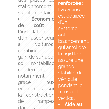
renforcée
:
stationnement
La cabine
supplémentaires.
est équipée
Économie
d’un
de coût
:
système
L’installation
anti-
d’un ascenseur
balancement,
à voitures,
qui améliore
combinée au
la rigidité et
gain de surface,
assure une
se rentabilise
grande
rapidement,
stabilité du
notamment
véhicule
grâce aux
pendant le
économies sur
transport
la construction
vertical.
de rampes
Aide au
d’accès.