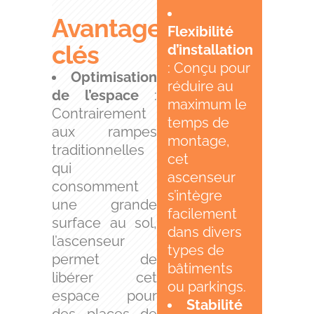
Avantages
Flexibilité
clés
d’installation
: Conçu pour
Optimisation
réduire au
de l’espace
:
maximum le
Contrairement
temps de
aux rampes
montage,
traditionnelles
cet
qui
ascenseur
consomment
s’intègre
une grande
facilement
surface au sol,
dans divers
l’ascenseur
types de
permet de
bâtiments
libérer cet
ou parkings.
espace pour
Stabilité
des places de