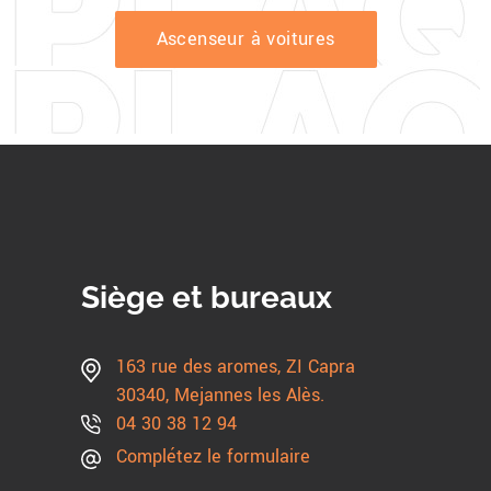
Ascenseur à voitures
Siège et bureaux
163 rue des aromes, ZI Capra
30340, Mejannes les Alès.
04 30 38 12 94
Complétez le formulaire