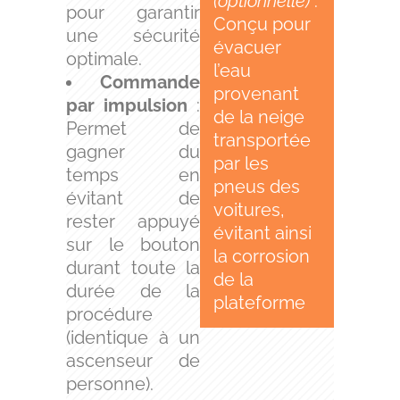
(optionnelle)
:
pour garantir
Conçu pour
une sécurité
évacuer
optimale.
l’eau
Commande
provenant
par impulsion
:
de la neige
Permet
de
transportée
gagner du
par les
temps en
pneus des
évitant de
voitures,
rester appuyé
évitant ainsi
sur le bouton
la corrosion
durant toute la
de la
durée de la
plateforme
procédure
(identique à un
ascenseur de
personne).