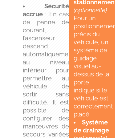
stationnement
Sécurité
(optionnelle)
:
accrue
: En cas
Pour un
de panne de
positionnement
courant,
précis du
l’ascenseur
véhicule, un
descend
système de
automatiquement
guidage
au niveau
visuel au-
inférieur pour
dessus de la
permettre au
porte
véhicule de
indique si le
sortir sans
véhicule est
difficulté. Il est
correctement
possible de
placé.
configurer des
Système
manœuvres de
de drainage
secours variées